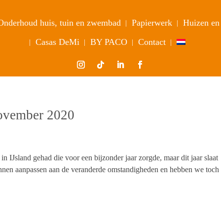
Onderhoud huis, tuin en zwembad
Papierwerk
Huizen en 
Casas DeMi
BY PACO
Contact
 november 2020
n IJsland gehad die voor een bijzonder jaar zorgde, maar dit jaar slaat
kunnen aanpassen aan de veranderde omstandigheden en hebben we toch