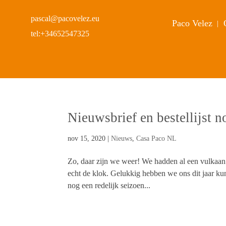
pascal@pacovelez.eu
Paco Velez
tel:+34652547325
Nieuwsbrief en bestellijst
nov 15, 2020
|
Nieuws
,
Casa Paco NL
Zo, daar zijn we weer! We hadden al een vulkaan i
echt de klok. Gelukkig hebben we ons dit jaar 
nog een redelijk seizoen...