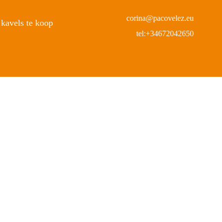
corina@pacovelez.eu
kavels te koop
tel:+34672042650