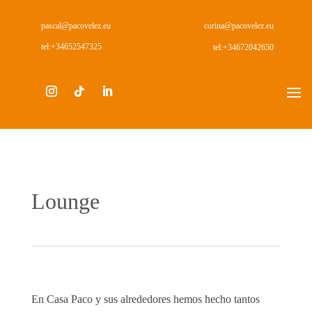
pascal@pacovelez.eu
corina@pacovelez.eu
tel:+34652547325
tel:+34672042650
Lounge
En Casa Paco y sus alrededores hemos hecho tantos